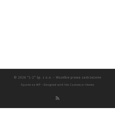
© 2026
"1-2" Sp. z o.o.
– Wszelkie prawa zastrzeżone
Oparte na
WP
– Designed with the
Customizr theme